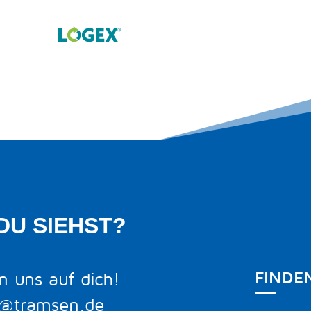
DU SIEHST?
FINDE
n uns auf dich!
o@tramsen.de