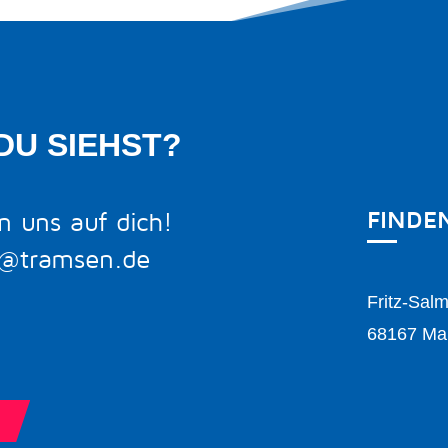
DU SIEHST?
FINDE
n uns auf dich!
o@tramsen.de
Fritz-Sal
68167 Ma
5
5