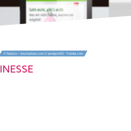
© Nastco – istockphoto.com © pixelproHD - Fotolia.com
INESSE