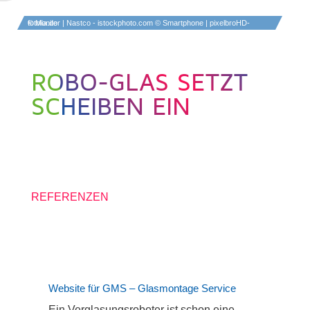
© Monitor | Nastco - istockphoto.com © Smartphone | pixelbroHD- fotolia.de
ROBO-GLAS SETZT
SCHEIBEN EIN
19. SEPTEMBER 2017
REFERENZEN
Website für GMS – Glasmontage Service
Ein Verglasungsroboter ist schon eine