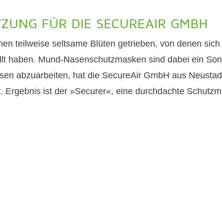
ZUNG FÜR DIE SECUREAIR GMBH
en teilweise seltsame Blüten getrieben, von denen sic
tellt haben. Mund-Nasenschutzmasken sind dabei ein Son
iesen abzuarbeiten, hat die SecureAir GmbH aus Neusta
 Ergebnis ist der »Securer«, eine durchdachte Schutzma
ÜR EINE
CHNOLOGIE
tmen – offen