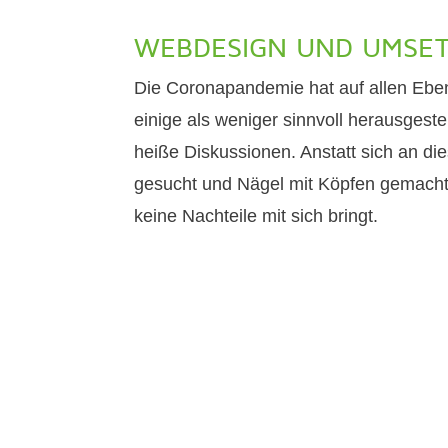
WEBDESIGN UND UMSET
Die Coronapandemie hat auf allen Eben
einige als weniger sinnvoll herausges
heiße Diskussionen. Anstatt sich an d
gesucht und Nägel mit Köpfen gemacht.
keine Nachteile mit sich bringt.
NEUE WEBSEITE F
 INNOVATIVE TE
Ein Webdesign zum Durcha